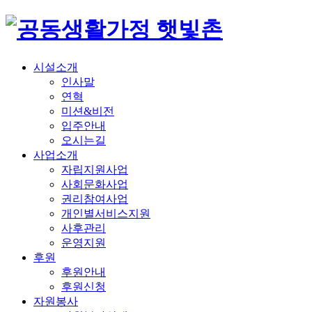
시설소개
인사말
연혁
미션&비전
입주안내
오시는길
사업소개
자립
지원사업
사회
문화사업
권리
참여사업
개인별
서비스지원
사후관리
운영지원
후원
후원안내
후원신청
자원봉사