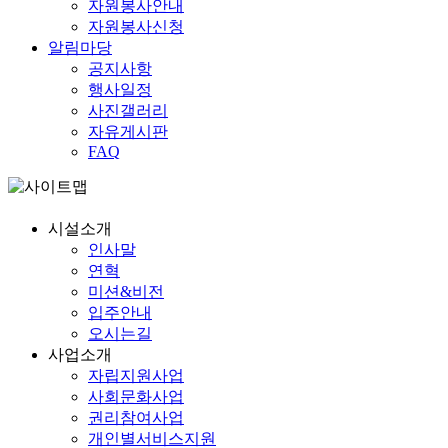
자원봉사안내
자원봉사신청
알림마당
공지사항
행사일정
사진갤러리
자유게시판
FAQ
시설소개
인사말
연혁
미션&비전
입주안내
오시는길
사업소개
자립
지원사업
사회
문화사업
권리
참여사업
개인별
서비스지원